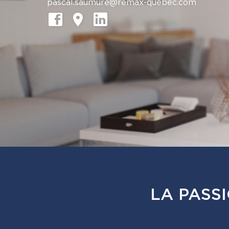
pascal.saumure@remax-quebec.com
LA PASS